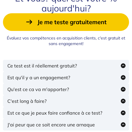
aujourd'hui?
Je me teste gratuitement
Évaluez vos compétences en acquisition clients, c'est gratuit et
sans engagement!
Ce test est il réellement gratuit?
Oui!
Est qu'il y a un engagement?
Absolument pas! Vous êtes libre comme l'air
Qu'est ce ca va m'apporter?
Ce test va vous permettre de vous évaluer sur vos
C'est long à faire?
connaissances en matière d'acquisition clients. Vous
Ce test va vous prendre 2 à 3 minutes de votre temps
allez pouvoir apprécier immédiatement si vous êtes
Est ce que je peux faire confiance à ce test?
dans la bonne direction pour obtenir plus de clients ou
Oui! Nous avons d'excellents retours de nos clients. Il
pas
J'ai peur que ce soit encore une arnaque
est certain que ce test va vous donner des pistes de
Comme mentionné ci-dessous, c'est en prenant
réflexion et vous aider dès maintenant dans votre